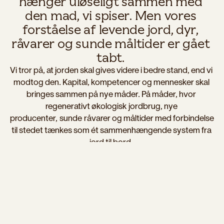
hænger uløseligt sammen med 
den mad, vi spiser. Men vores 
forståelse af levende jord, dyr, 
råvarer og sunde måltider er gået 
tabt. 
Vi tror på, at jorden skal gives videre i bedre stand, end vi 
modtog den. Kapital, kompetencer og mennesker skal 
bringes sammen på nye måder. På måder, hvor 
regenerativt økologisk jordbrug, nye 
producenter, sunde råvarer og måltider med forbindelse 
til stedet tænkes som ét sammenhængende system fra 
jord til bord. 
Når robuste råvarer bliver til gode måltider, bliver 
jordens sundhed konkret for mennesker. Det er dér, 
forbindelsen mellem jordbrug, madkultur, sundhed og 
planeten bliver tydelig. Sund jord giver bedre råvarer. 
Bedre råvarer giver bedre måltider. Og bedre måltider 
kan ændre vores måde at leve og spise på.