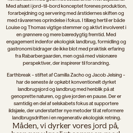
Med afsæt i jord-til-bord konceptet forenes produktion, 
forarbejdning og servering med årstidernes skiften og 
med råvarernes oprindelse i fokus. I tillæg hertil er både 
Louise og Thomas vigtige stemmer og aktivt involveret i 
en grønnere og mere bæredygtig fremtid. Med 
engagement indenfor økologisk landbrug, formidling og 
gastronomi bidrager de ikke blot med praktisk erfaring 
fra Rabarbergaarden, men også med visionære 
perspektiver, der inspirerer til forandring.
Earthbreak - stiftet af Camilla Zacho og Jacob Jelsing - 
har de seneste år opkøbt konventionelt dyrket 
landbrugsjord og landbrug med henblik på at 
genoprette naturen, og give jorden en pause. Der er 
samtidig en del af selskabets fokus at supportere 
ildsjæle, der understøtter nye metoder til at reformere 
landbrugsdriften i en regenerativ økologisk retning.
Måden, vi dyrker vores jord på, 