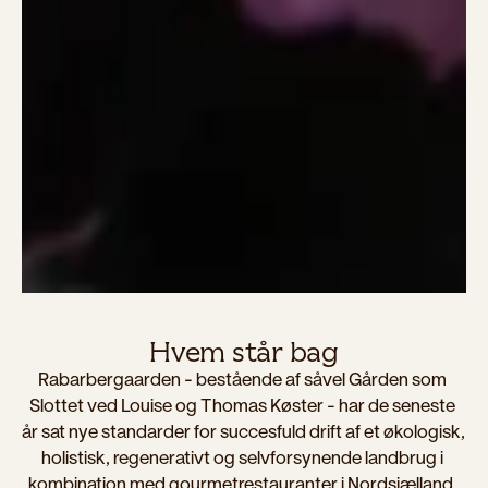
Hvem står bag
Rabarbergaarden – bestående af såvel Gården som 
Slottet ved Louise og Thomas Køster - har de seneste 
år sat nye standarder for succesfuld drift af et økologisk, 
holistisk, regenerativt og selvforsynende landbrug i 
kombination med gourmetrestauranter i Nordsjælland. 